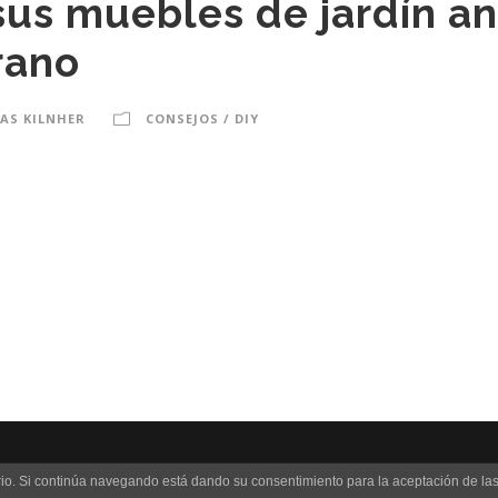
sus muebles de jardín a
rano
AS KILNHER
CONSEJOS / DIY
2018
TERRITORIO SHERPA
- ALL RIGHT RESERVED |
POLÍTICA
uario. Si continúa navegando está dando su consentimiento para la aceptación de l