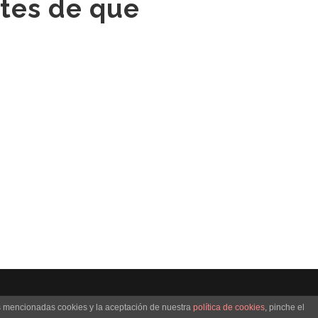
ntes de que
 DE PRIVACIDAD
as mencionadas cookies y la aceptación de nuestra
política de cookies
, pinche el