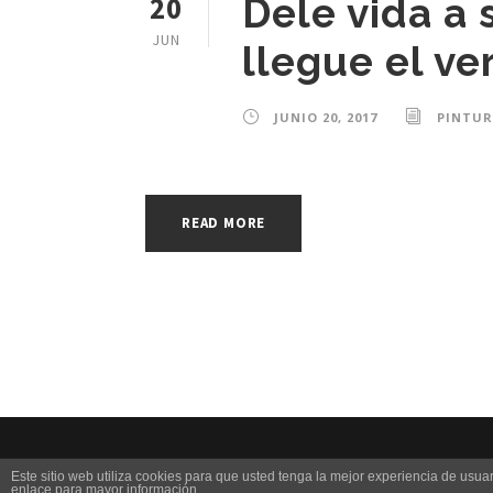
20
Dele vida a 
JUN
llegue el ve
JUNIO 20, 2017
PINTUR
READ MORE
COPYRIGHT © 
Este sitio web utiliza cookies para que usted tenga la mejor experiencia de us
enlace para mayor información.