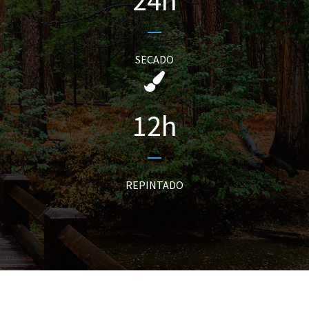
24
h
SECADO
12
h
REPINTADO